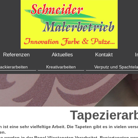
Referenzen
Aktuelles
Kontakt
I
ackierarbeiten
Kreativarbeiten
Verputz und Spachtela
Tapezierar
 ist eine sehr vielfeltige Arbeit. Die Tapeten gibt es in vielen v
en.
e werden in der Regel Vliestapeten Verarbeitet, Papiertapeten wer