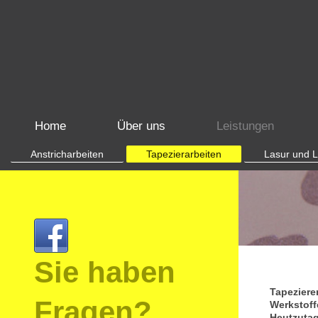
Home
Über uns
Leistungen
Anstricharbeiten
Tapezierarbeiten
Lasur und L
Sie haben
Tapezieren
Fragen?
Werkstoff
Heutzutag